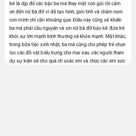
bé là dịp để các bậc ba má thay mặt con gửi lời cảm
ơn đến nữ bà đỡ vì đã tạo hình, giới tính và chăm nom
con mình chỉ cần khoảng qua. Điều này cũng sẽ khiến
ba má phải cầu nguyện và xin nữ bà đỡ bảo kê đứa trẻ
khỏi sự lớn mạnh bình thường và khỏe mạnh. Mặt khác,
trong bữa tiệc sinh nhật, ba má cũng cho phép trẻ chọn
lọc các đồ vật biểu trưng cho mai sau. các người tham
dự sự kiện sẽ cho quà ch ocác em và chúc các em sức
khỏe
bàn tiệc thôi nôi cho bé trai phản hồi nhanh
.
Hỗ
trợ kịp thời.
Bàn tiệc thôi nôi cho bé trai cách
trang trí bàn tiệc thoi nôi
Tư vấn tận
tâm.
Bàn tiệc thôi nôi cho bé trai
Linh hoạt.