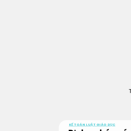
Bỏ
qua
nội
dung
KẾ TOÁN LUẬT GIÁO DỤC