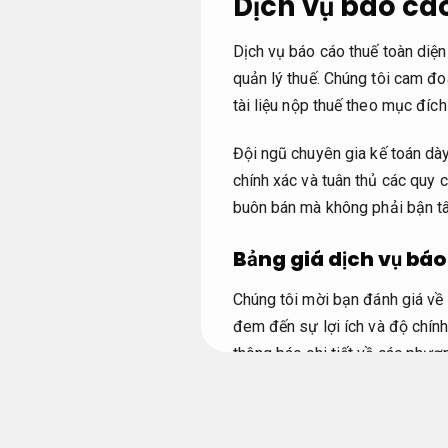
Dịch vụ báo cáo
Dịch vụ báo cáo thuế toàn diện
quản lý thuế. Chúng tôi cam đo
tài liệu nộp thuế theo mục đíc
Đội ngũ chuyên gia kế toán dày
chính xác và tuân thủ các quy
buôn bán mà không phải bận t
Bảng giá dịch vụ báo
Chúng tôi mời bạn đánh giá về 
đem đến sự lợi ích và độ chính
thông báo chi tiết về các phươ
rõ hơn về sức ảnh hưởng của vi
Hộ kinh doanh.
Hỗ trợ tận tâm.