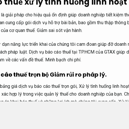
 thuế xử lý tình huống linh hoạt
 là giải pháp cho hiệu quả ổn định giúp doanh nghiệp tiết kiệm th
an cung cấp gói dịch vụ hỗ trợ bài bản, bao gồm thu thập thông b
h của cơ quan thuế.
Giảm sai sót vận hành.
 dạn năng lực triển khai của chúng tôi cam đoan giúp đỡ doanh n
 cách pháp luật. Dịch vụ báo cáo thuế tại TP.HCM của GTAX giúp
âm về các vấn đề thuế.
Minh bạch chi phí.
 cáo thuế trọn bộ
Giảm rủi ro pháp lý.
bảng giá dịch vụ báo cáo thuế trọn gói,
Xử lý tình huống linh hoạt
 xác hợp lý trong việc quản lý thuế cho doanh nghiệp của bạn.
Ch
ng án khai báo thuế và những lợi ích mà chúng tôi cung cấp,
Xử lý
ệc bảo trì một hệ thống báo cáo thuế mang lại hiệu quả.
chi phí dịch vụ báo cáo thuế tại TP.HCM sẽ chuyển đổi tùy theo 