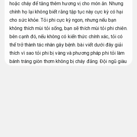
hoặc cháy để tăng thêm hương vị cho món ăn. Nhưng
chính họ lại không biết rằng tập tục này cực kỳ có hại
cho sức khỏe. Tỏi phi cực kỳ ngon, nhưng nếu bạn
không thích mùi tỏi sống, bạn sẽ thích mùi tỏi phi chiên.
bên cạnh đó, nếu không có kiến ​​thức chính xác, tỏi có
thể trở thành tác nhân gây bệnh. bài viết dưới đây giải
thích vì sao tỏi phi bị vàng và phương pháp phi tỏi làm
bánh tráng giòn thơm không bị cháy đắng.
Đội ngũ giàu
kinh nghiệm.
Phương pháp phi tỏi làm bánh tráng
giòn thơm không bị cháy đắng
Giá hợp
lý.
Triển khai.
Phương pháp phi tỏi
Định kỳ.