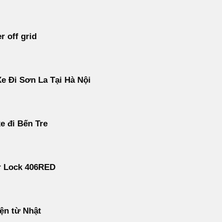
r off grid
e Đi Sơn La Tại Hà Nội
e đi Bến Tre
r Lock 406RED
ện từ Nhật