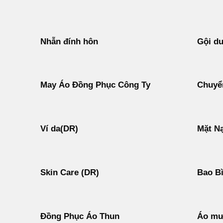
Nhẫn đính hôn
Gội d
May Áo Đồng Phục Công Ty
Chuyển
Ví da(DR)
Mặt N
Skin Care (DR)
Bao B
Đồng Phục Áo Thun
Áo mư