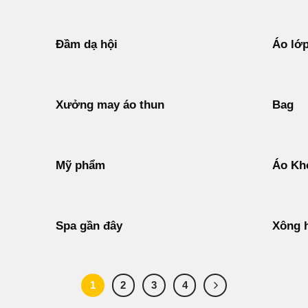
Đầm dạ hội
Áo lớ
Xưởng may áo thun
Bag
Mỹ phẩm
Áo Kh
Spa gần đây
Xông 
1
2
3
4