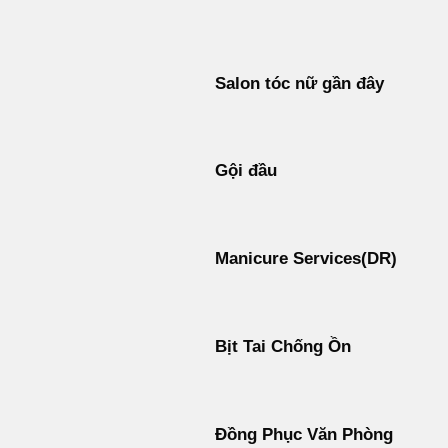
Bỏ
qua
nội
Salon tóc nữ gần đây
dung
Gội đầu
Manicure Services(DR)
Bịt Tai Chống Ồn
Đồng Phục Văn Phòng