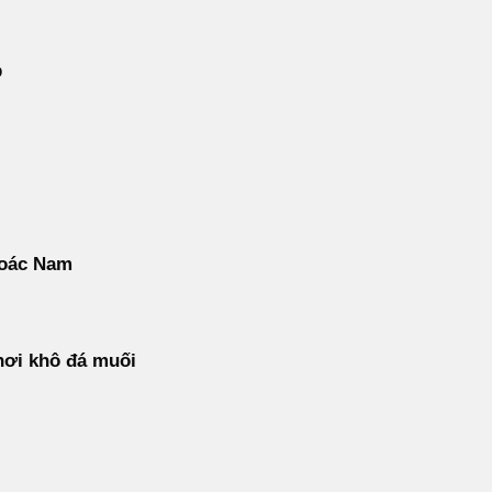
p
oác Nam
hơi khô đá muối