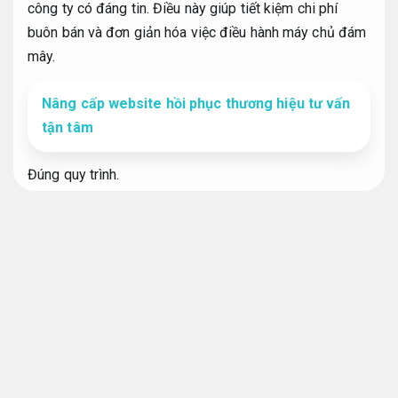
công ty có đáng tin. Điều này giúp tiết kiệm chi phí
buôn bán và đơn giản hóa việc điều hành máy chủ đám
mây.
Nâng cấp website hồi phục thương hiệu tư vấn
tận tâm
Đúng quy trình.
Hướng triển khai server bề ngoài cấu
hình server
Theo sát từng bước.
Dịch vụ giải đáp server
Theo yêu cầu.