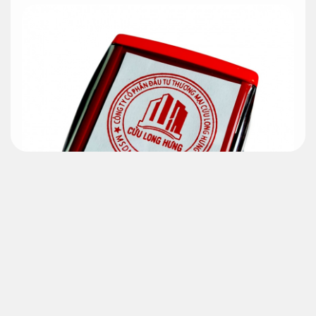
quy cách về con dấu C.ty
khắc con dấu tròn cơ sở bài