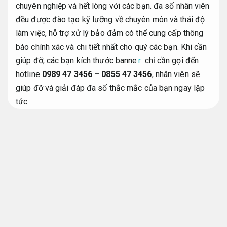
chuyên nghiệp và hết lòng với các bạn. đa số nhân viên
đều được đào tạo kỹ lưỡng về chuyên môn và thái độ
làm việc, hỗ trợ xử lý bảo đảm có thể cung cấp thông
báo chính xác và chi tiết nhất cho quý các bạn. Khi cần
giúp đỡ, các bạn kích thước banne
r
chỉ cần gọi đến
hotline
0989 47 3456 – 0855 47 3456
, nhân viên sẽ
giúp đỡ và giải đáp đa số thắc mắc của bạn ngay lập
tức.
Đẩy mạnh nhận diện.
Domain rating hỗ trợ bán hàng online
Cách bề ngoài banner ngang ngoài
trời
khẳng định đối tượng chỉ tiêu
Ra quyết định
theo dữ liệu.