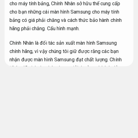
cho máy tính bảng, Chính Nhân sở hữu thể cung cấp
cho bạn những cái màn hình Samsung cho máy tính
bảng có giá phải chăng và cách thức bảo hành chính
hãng phải chăng.
Cấu hình mạnh.
Chính Nhân là đối tác sản xuất màn hình Samsung
chính hãng, vì vậy chúng tôi giữ được rằng các bạn
nhận được màn hình Samsung đạt chất lượng. Chính
Nhân đã vinh dự nhận được giải thưởng nhà bán lẻ
màn hình Samsung quản trị đơn giản
phải chăng nhất
vào năm 2023.
Hỗ trợ kỹ thuật rõ ràng.
Màn hình Samsung tinh tế bao giờ
đường nét, hình ảnh chân thật
Hoạt
động ổn định.
Samsung là một trong những thương hiệu nổi tiếng
nhất khi nói đến màn hình.
Giảm lỗi hệ thống.
Màn hình