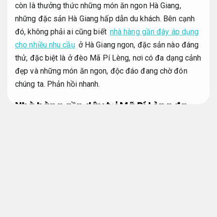
còn là thưởng thức những món ăn ngon Hà Giang,
những đặc sản Hà Giang hấp dẫn du khách. Bên cạnh
đó, không phải ai cũng biết
nhà hàng gần đây áp dụng
cho nhiều nhu cầu
ở Hà Giang ngon, đặc sản nào đáng
thử, đặc biệt là ở đèo Mã Pí Lèng, nơi có đa dạng cảnh
đẹp và những món ăn ngon, độc đáo đang chờ đón
chúng ta.
Phản hồi nhanh.
Nhà hàng gần dây tại Mã Pí Lèng đa
dạng món ngon
Tiết kiệm ngân sách.
Nhà hàng gần đây Ma Pi Leng Restaurant
Hỗ trợ.