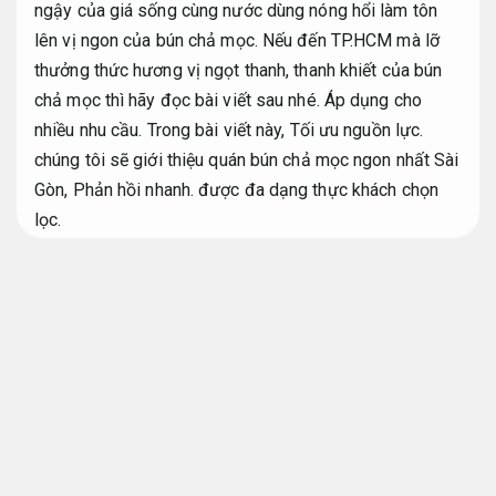
ngậy của giá sống cùng nước dùng nóng hổi làm tôn
lên vị ngon của bún chả mọc. Nếu đến TP.HCM mà lỡ
thưởng thức hương vị ngọt thanh, thanh khiết của bún
chả mọc thì hãy đọc bài viết sau nhé.
Áp dụng cho
nhiều nhu cầu.
Trong bài viết này,
Tối ưu nguồn lực.
chúng tôi sẽ giới thiệu quán bún chả mọc ngon nhất Sài
Gòn,
Phản hồi nhanh.
được đa dạng thực khách chọn
lọc.
Dịch vụ.
Phù hợp nhu cầu thực tế.
Quán bún chả mọc gần đây ngon nhất
Sài Gòn
Tối ưu chi phí.
Bún mọc gần đây
Khảo sát.