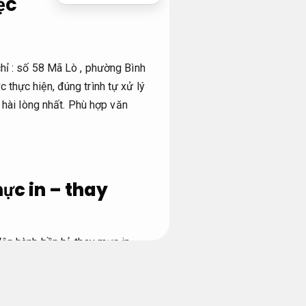
ệc
hỉ : số 58 Mã Lò , phường Bình
thực hiện, đúng trình tự xử lý
 hài lòng nhất.
Phù hợp văn
ực in – thay
ận hành bền bỉ.
thay mực in
her ,SamSung,
Hiệu năng cao.
c dịch vụ sửa laser ,
Trải
ẽ đáp ứng yêu cầu sửa máy khi