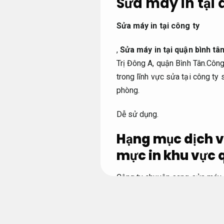
Sửa máy in tại 
Sửa máy in tại công ty
,
Sửa máy in tại quận bình tâ
Trị Đông A, quận Bình Tân.Công
trong lĩnh vực sửa tại công ty 
phòng.
Dễ sử dụng.
Hạng mục dịch v
mực in khu vực 
Công ty chuyên sang sửa máy 
cho các dòng máy của các hãn
Panasonic,LeMark,
Đáp ứng nh
nghiệm mượt.
sửa máy phun m