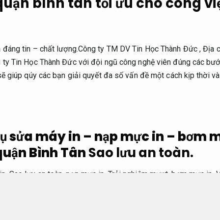
quận bình tân tối ưu cho công vi
n
đáng tin – chất lượng.Công ty TM DV Tin Học Thành Đức , Địa c
 ty Tin Học Thành Đức với đội ngũ công nghệ viên đúng các bước 
sẽ giúp qúy các bạn giải quyết đa số vấn đề một cách kịp thời và
ụ sửa máy in – nạp mực in – bơm m
quận Bình Tân
Sao lưu an toàn.
in,
Sao lưu an toàn.
nạp mực in,
Trải nghiệm mượt.
bơm mực in,
V
g Hp,
Hiệu năng cao.
Canon,
Đáp ứng nhu cầu doanh nghiệp.
Brot
u cầu doanh nghiệp.
Xerox,
Trải nghiệm mượt.
Ricoh…Từ hạng mụ
àu cho đến sửa máy kim,
Trải nghiệm mượt.
công ty chúng tôi s