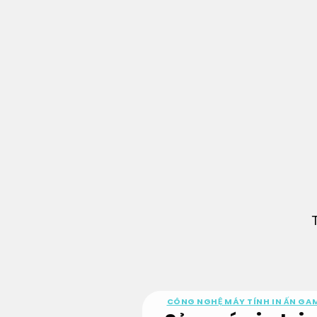
Bỏ
qua
nội
dung
CÔNG NGHỆ MÁY TÍNH IN ẤN GA