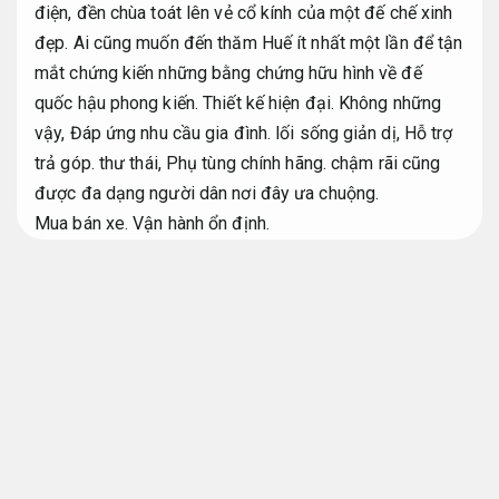
điện, đền chùa toát lên vẻ cổ kính của một đế chế xinh
đẹp. Ai cũng muốn đến thăm Huế ít nhất một lần để tận
mắt chứng kiến ​​những bằng chứng hữu hình về đế
quốc hậu phong kiến.
Thiết kế hiện đại.
Không những
vậy,
Đáp ứng nhu cầu gia đình.
lối sống giản dị,
Hỗ trợ
trả góp.
thư thái,
Phụ tùng chính hãng.
chậm rãi cũng
được đa dạng người dân nơi đây ưa chuộng.
Mua bán xe.
Vận hành ổn định.
Xe limousine Huế Đà Nẵng gấp kiểm tra xe kỹ
Đặt Xe taxi Đà Nẵng Huế mức giá tốt
Cảm giác lái tốt.
Taxi đà nẵng đi huế
Đại lý xe.