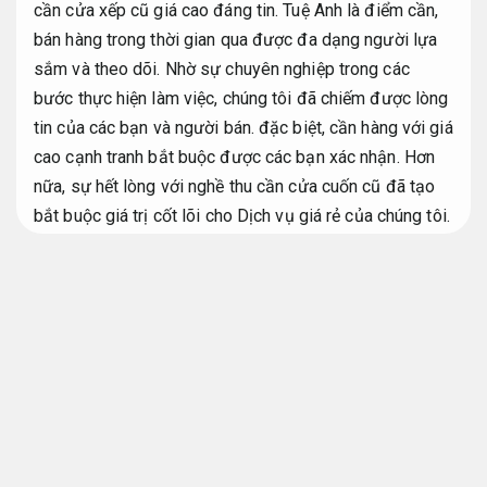
cần cửa xếp cũ giá cao đáng tin. Tuệ Anh là điểm cần,
bán hàng trong thời gian qua được đa dạng người lựa
sắm và theo dõi. Nhờ sự chuyên nghiệp trong các
bước thực hiện làm việc, chúng tôi đã chiếm được lòng
tin của các bạn và người bán. đặc biệt, cần hàng với giá
cao cạnh tranh bắt buộc được các bạn xác nhận. Hơn
nữa, sự hết lòng với nghề thu cần cửa cuốn cũ đã tạo
bắt buộc giá trị cốt lõi cho Dịch vụ giá rẻ của chúng tôi.
Không phát sinh.
Thanh lý cửa cũ xếp cuốn tphcm
Thanh lý cửa gỗ lim cũ tphcm
Nhanh chóng.
TP.HCM là thị trường đồ cũ nhộn nhịp. Nơi đây với hoạt
động cần bán thanh lý cửa gỗ lim cũ tphcm và đa số
các mặt hàng đã qua dùng, trong đó với cửa gỗ, cửa