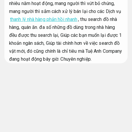
nhiêu năm hoạt động, mang người thì vứt bỏ chúng,
mang người thì sắm cách xử lý bán lại cho các Dịch vụ
thanh lý nhà hàng phản hồi nhanh
, thu search đồ nhà
hàng, quán ăn. đa số những đồ dùng trong nhà hàng
đều được thu search lại, Giúp các bạn muốn lại được 1
khoản ngân sách, Giúp tài chính hơn về việc search đồ
vật mới, đó cũng chính là chỉ tiêu mà Tuệ Anh Company
đang hoạt động bây giờ.
Chuyên nghiệp.
Thanh lý nhà hàng giá cao tại TPHCM
Thu search đồ nhà hàng
Linh hoạt.
Nhu cầu thanh lý nhà hàng, thu search đồ nhà hàng tại
TPHCM trong đa dạng năm qua đẩy mạnh vọt. Từ đó,
việc sắm muốn gọi
thanh lý nhà hàng dễ triển khai
đáng tin, chuyên nghiệp có giá phải chăng cực kỳ được