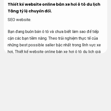
Thiết kế website online bán xe hơi ô tô du lịch
Tăng tỷ lệ chuyển đổi.
SEO website.
Bạn đang buôn bán ô tô và chưa biết làm sao để tiếp
cận các bạn tiềm năng. Theo trải nghiệm thực tế của
những best possible saller bậc nhất trong lĩnh vực xe
hơi, Thiết kế website online bán xe hơi ô tô du lịch giá
phải chăng bán ô tô là cần thiết và buộc cần thiết trong
thời buổi công nghệ lớn mạnh nổi bật như trong thực
tế!
Linh hoạt theo mục tiêu.
Thiết kế website bán xe
hơi nội dung hấp dẫn