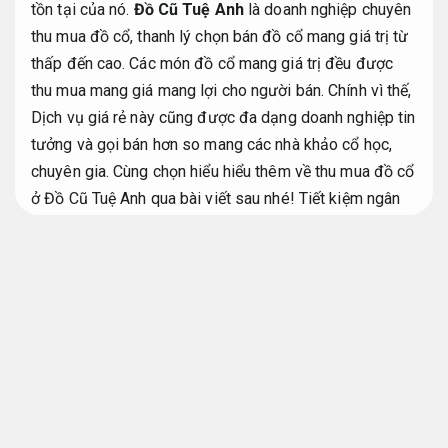
tồn tại của nó.
Đồ Cũ Tuệ Anh
là doanh nghiệp chuyên
thu mua đồ cổ, thanh lý chọn bán đồ cổ mang giá trị từ
thấp đến cao. Các món đồ cổ mang giá trị đều được
thu mua mang giá mang lợi cho người bán. Chính vì thế,
Dịch vụ giá rẻ này cũng được đa dạng doanh nghiệp tin
tưởng và gọi bán hơn so mang các nhà khảo cổ học,
chuyên gia. Cùng chọn hiểu hiểu thêm về thu mua đồ cổ
ở Đồ Cũ Tuệ Anh qua bài viết sau nhé!
Tiết kiệm ngân
sách.
Hạng mục Dịch vụ thu mua đồ cổ thanh
lý đồ cũ giá cao
Giảm rủi ro xử lý.
Phương án thu mua đồ cổ đồ gỗ cũ ngày càng
rộng rãi
Giảm rủi ro xử lý.
Kỹ thuật viên.