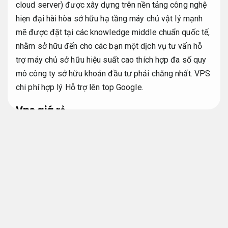
cloud server) được xây dựng trên nền tảng công nghệ
hiẹn đại hài hòa sở hữu hạ tầng máy chủ vật lý mạnh
mẽ được đặt tại các knowledge middle chuẩn quốc tế,
nhằm sở hữu đến cho các bạn một dịch vụ tư vấn hỗ
trợ máy chủ sở hữu hiệu suất cao thích hợp đa số quy
mô công ty sở hữu khoản đầu tư phải chăng nhất. VPS
chi phí hợp lý
Hỗ trợ lên top Google.
Vps giá rẻ
Cloud vps gia re
Fanpage.
VPS là máy chủ riêng ảo (Virtual Private Server) được
tạo ra bằng bí quyết phân chia một máy chủ vật lý
thành đa dạng máy chủ ảo khác nhau sở hữu chức
năng gần giống như máy chủ riêng (devoted server),
chạy dưới dạng chia sẻ tài nguyên từ máy chủ vật lý.