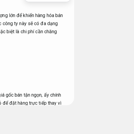
ợng lớn để khiến hàng hóa bán
c công ty này sẽ có đa dạng
c biệt là chi phí cần chăng
iá gốc bán tận ngọn, ấy chính
để đặt hàng trực tiếp thay vì
 các giảm giá như: Đây sẽ là
ăng hơn đa dạng so có việc mua
Mềm mại khi mặc.
Bởi khi đặt