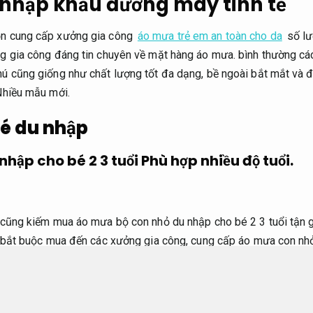
nhập khẩu đường may tinh tế
ồn cung cấp xưởng gia công
áo mưa trẻ em an toàn cho da
số lư
g gia công đáng tin chuyên về mặt hàng áo mưa. bình thường cá
 cũng giống như chất lượng tốt đa dạng, bề ngoài bắt mắt và đặ
Nhiều mẫu mới.
é du nhập
nhập cho bé 2 3 tuổi
Phù hợp nhiều độ tuổi.
 cũng kiếm mua áo mưa bộ con nhỏ du nhập cho bé 2 3 tuổi tận g
 bắt buộc mua đến các xưởng gia công, cung cấp áo mưa con nhỏ 
ại lý. Việc đặt mua mặt hàng ngay tại xưởng, bạn sẽ được hưởng
i xưởng gia công bao giờ mặt hàng cũng có mức chi phí phải ch
em phù hợp nhiều độ tuổi
du nhập cấp 1,
Hợp xu hướng.
cấp 2.