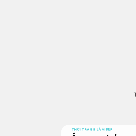
Bỏ
qua
nội
dung
THỜI TRANG LÀM ĐẸP