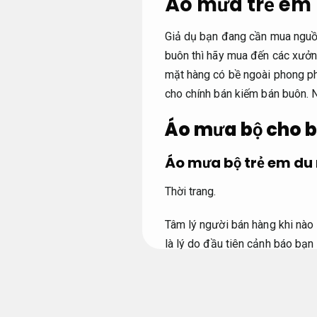
Áo mưa trẻ em 
Giả dụ bạn đang cần mua ngu
buôn thì hãy mua đến các xưởn
mặt hàng có bề ngoài phong phú
cho chính bán kiếm bán buôn.
Áo mưa bộ cho b
Áo mưa bộ trẻ em du 
Thời trang.
Tâm lý người bán hàng khi nào
là lý do đầu tiên cảnh báo bạn
mua mặt hàng sẵn có tại các đ
điều chắc chắn khi đặt mua tạ
hàng tại các đại lý
áo mưa trẻ 