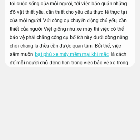
tới cuộc sống của mỗi người, tới việc bảo quản những
đồ vật thiết yếu, cần thiết cho yêu cầu thực tế thực tại
của mỗi người. Với công cụ chuyển động chủ yếu, cần
thiết của người Việt giống như xe máy thì việc có thể
bảo vệ phải chăng công cụ bổ ích này dưới dòng nắng
chói chang là điều cần được quan tâm. Bởi thế, việc
sắm muốn
bạt phủ xe máy mềm mại khi mặc
là cách
để mỗi người chủ động hơn trong việc bảo vệ xe trong
đa số điều kiện, đa số hoàn cảnh sử dụng chi tiết.
Phù
hợp nhiều độ tuổi.
Bạt phủ xe máy trùm chống nắng mưa
Dễ phối đồ.
Bạt phủ xe máy chống nắng mưa
Chất liệu
thoải mái.
Chăm sóc cơ thể.