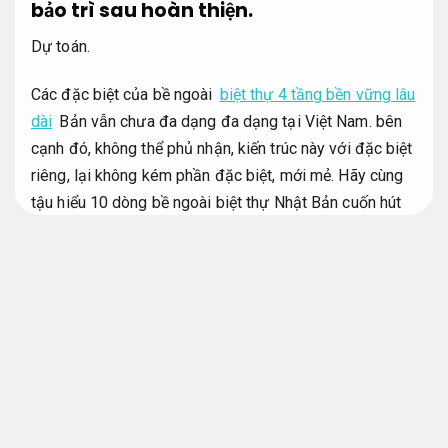
bảo trì sau hoàn thiện.
Dự toán.
Các đặc biệt của bề ngoài
biệt thự 4 tầng bền vững lâu
dài
Bản vẫn chưa đa dạng đa dạng tại Việt Nam. bên
cạnh đó, không thể phủ nhận, kiến trúc này với đặc biệt
riêng, lại không kém phần đặc biệt, mới mẻ. Hãy cùng
tậu hiểu 10 dòng bề ngoài biệt thự Nhật Bản cuốn hút
nhất hiện nay với bài viết sau nhé.
Áp dụng cho nhiều
quy mô.
Biệt thự là tên gọi của công trình nhà ở đẳng cấp,
Giám
sát chặt chẽ.
sở hữu sự đầu tư nổi bật trong kết cấu
kiến trúc.
Áp dụng cho nhiều quy mô.
Trong thực tế,
Đúng kỹ thuật.
hẳn không quá khó khăn để bạn bắt gặp
những ngôi biệt thự to lớn,
Chống thấm hiệu quả.
được
làm công trình trên diện tích rộng và sở hữu tầm nhìn