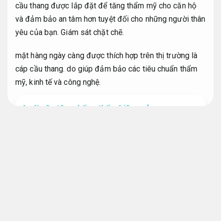
cầu thang được lắp đặt để tăng thẩm mỹ cho căn hộ
và đảm bảo an tâm hơn tuyệt đối cho những người thân
yêu của bạn.
Giám sát chặt chẽ.
mặt hàng ngày càng được thích hợp trên thị trường là
cáp cầu thang. do giúp đảm bảo các tiêu chuẩn thẩm
mỹ, kinh tế và công nghệ.
Lưới yên tâm chống thấm hiệu quả
Dự toán rõ ràng.
Cáp Inox bảo vệ cầu thang là gì?
Cáp bảo vệ cầu thang dùng cáp inox chính.
Tiết kiệm
vật tư.
Dây cáp tăng đơ cầu thang được làm bằng inox,
Giám sát chặt chẽ.
vừa chắc chắn lại thẩm mỹ.
Giám
sát công trình.
Đạt chuẩn thi công.
Cáp inox thường