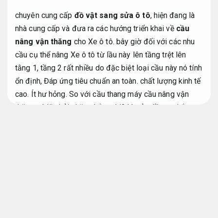
chuyên cung cấp
đồ vật sang sửa ô tô
, hiện đang là
nhà cung cấp và đưa ra các hướng triển khai về
cầu
nâng vận thăng
cho Xe ô tô. bây giờ đối với các nhu
cầu cụ thể nâng Xe ô tô từ lầu này lên tầng trệt lên
tằng 1, tầng 2 rất nhiều do đặc biệt loại cầu này nó tính
ổn định,
Đáp ứng tiêu chuẩn an toàn.
chất lượng kinh tế
cao.
Ít hư hỏng.
So với cầu thang máy cầu nâng vận
thăng có lẽ phải chăng bằng 1/3 khoản đầu tư,
Lắp
đặt đúng kỹ thuật.
nhưng ngân sách hoạt động và mức
chi phí bảo dưỡng cực kỳ phải chăng,
Tuổi thọ cao.
bởi
vì vậy chúng được các trung tâm ô tô,
Vận hành liên
tục.
hãng Xe ô tô search chọn rất nhiều.
Máy sản xuất.
Tiết kiệm nhân công.
Các điểm lưu ý khi chọn lọc mặt
hàng
Cầu Nâng Vận Thăng cho Xe Ô Tô được kiểm
định kỹ
.