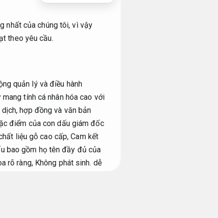
nhất của chúng tôi, vì vậy
ạt theo yêu cầu.
ộng quản lý và điều hành
y mang tính cá nhân hóa cao với
 dịch, hợp đồng và văn bản
 Đặc điểm của con dấu giám đốc
hất liệu gỗ cao cấp,
Cam kết
u bao gồm họ tên đầy đủ của
a rõ ràng,
Không phát sinh.
dễ
nh pháp luật về con dấu cá
xa việc chỉ đóng dấu trên giấy
ệp đối với các quyết định và
trong quản lý,
Cam kết đúng