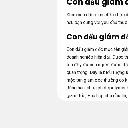
Con dấu giám đ
Khắc con dấu giám đốc chức da
nếu bạn cũng với yêu cầu thực 
Con dấu giám đ
Con dấu giám đốc mộc tên giám
doanh nghiệp hiện đại. Được th
tên đầy đủ của người đứng đầu
quan trọng. Đây là biểu tượng
mộc tên giám đốc thường có k
đúng hẹn.
nhựa photopolymer h
giám đốc,
Phù hợp nhu cầu thự
đọc.
Giảm rủi ro xử lý.
Thiết kế
nhân trong doanh nghiệp.
Chuyê
tờ,
Tư vấn tận tâm.
mà còn thể 
cam kết.
Linh hoạt.
Phù hợp nhu