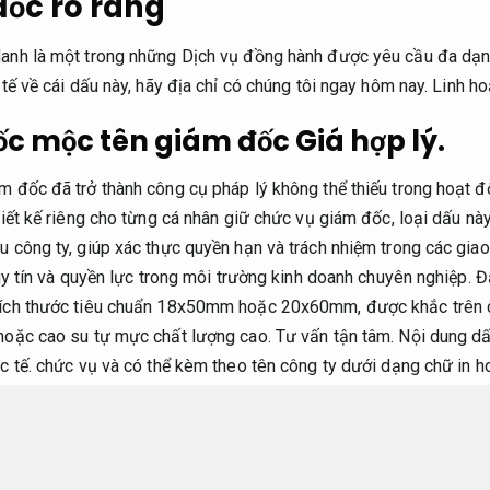
ốc rõ ràng
nh là một trong những Dịch vụ đồng hành được yêu cầu đa dạng 
tế về cái dấu này, hãy địa chỉ có chúng tôi ngay hôm nay.
Linh ho
ốc mộc tên giám đốc
Giá hợp lý.
 đốc đã trở thành công cụ pháp lý không thể thiếu trong hoạt đ
iết kế riêng cho từng cá nhân giữ chức vụ giám đốc, loại dấu nà
 công ty, giúp xác thực quyền hạn và trách nhiệm trong các giao
 uy tín và quyền lực trong môi trường kinh doanh chuyên nghiệp.
ích thước tiêu chuẩn 18x50mm hoặc 20x60mm, được khắc trên c
oặc cao su tự mực chất lượng cao.
Tư vấn tận tâm.
Nội dung dấ
c tế.
chức vụ và có thể kèm theo tên công ty dưới dạng chữ in ho
 thường đơn giản,
Xử lý nhanh.
trang trọng và tuân thủ các quy đị
n nghiệp.
Ý nghĩa của con dấu giám đốc mộc tên giám đốc vượt 
hiện sự chịu trách nhiệm cá nhân của người đứng đầu doanh nghi
 cầu thực tế.
Việc sử dụng dấu tên giám đốc tạo tính minh bạch 