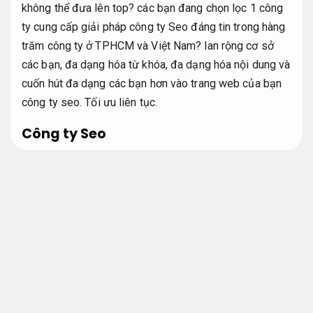
không thể đưa lên top? các bạn đang chọn lọc 1 công
ty cung cấp giải pháp công ty Seo đáng tin trong hàng
trăm công ty ở TPHCM và Việt Nam? lan rộng cơ sở
các bạn, đa dạng hóa từ khóa, đa dạng hóa nội dung và
cuốn hút đa dạng các bạn hơn vào trang web của bạn
công ty seo.
Tối ưu liên tục.
Công ty Seo
Trong thời đại số hóa, doanh nghiệp muốn phát triển
bền vững không thể bỏ qua kênh tìm kiếm Google – nơi
người dùng chủ động tìm đến sản phẩm và dịch vụ.
Công ty SEO là đối tác chiến lược giúp bạn khai thác
tối đa tiềm năng này thông qua việc được tối ưu hóa
website, nâng cao thứ hạng từ khóa và cải thiện trải
nghiệm người dùng. Một công ty SEO bài bản không
chỉ giúp tăng lượt truy cập, mà còn hướng đến chuyển
đổi thực tế như đơn hàng, cuộc gọi hay lượt điền form.