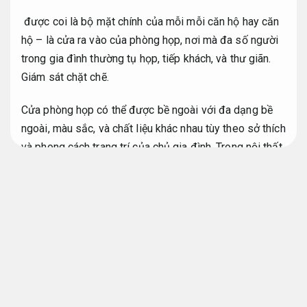
được coi là bộ mặt chính của mỗi mỗi căn hộ hay căn
hộ – là cửa ra vào của phòng họp, nơi mà đa số người
trong gia đình thường tụ họp, tiếp khách, và thư giãn.
Giám sát chặt chẽ.
Cửa phòng họp có thể được bề ngoài với đa dạng bề
ngoài, màu sắc, và chất liệu khác nhau tùy theo sở thích
và phong cách trang trí của chủ gia đình. Trong nội thất
căn hộ, nhà phố hay biệt thự, việc bề ngoài nội thất
phòng họp luôn được chủ gia đình quan tâm hơn cả.
Thẩm mỹ hiện đại.
khuynh hướng bề ngoài nội thất cửa
phòng họp
Bền vững lâu dài.
khuynh hướng chung của nội thất phòng họp hiện đại là
sử dụng những mẫu ghế sofa đẹp kèm với chiếc bàn