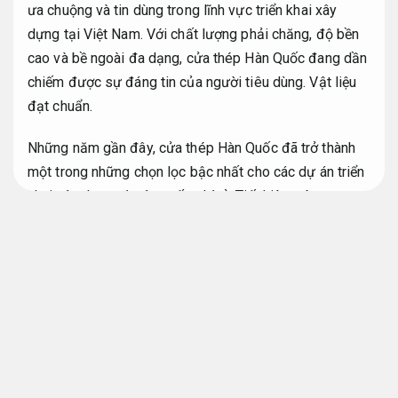
ưa chuộng và tin dùng trong lĩnh vực triển khai xây
dựng tại Việt Nam. Với chất lượng phải chăng, độ bền
cao và bề ngoài đa dạng, cửa thép Hàn Quốc đang dần
chiếm được sự đáng tin của người tiêu dùng.
Vật liệu
đạt chuẩn.
Những năm gần đây, cửa thép Hàn Quốc đã trở thành
một trong những chọn lọc bậc nhất cho các dự án triển
khai xây dựng và nâng cấp nhà ở.
Tiết kiệm vật tư.
Với sự lớn mạnh không ngừng, công nghệ sản xuất cửa
thép Hàn Quốc ngày càng được cải tiến để đáp ứng
nhu cầu ngày càng cao của các bạn.
Vật liệu đạt chuẩn.
Trong bài viết này,
Đúng kỹ thuật.
chúng tôi sẽ giới thiệu
về cửa thép Hàn Quốc mới nhất và những điểm cộng
mà nó đem đến.
Đội thi công.
Giám sát chặt chẽ.