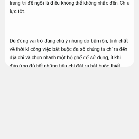
trang trí để ngồi là điều không thể không nhắc đến.
Chịu
lực tốt.
Dù đóng vai trò đáng chú ý nhưng do bận rộn, tính chất
về thời kì công việc bắt buộc đa số chúng ta chỉ ra đến
địa chỉ và chọn nhanh một bộ ghế để sử dụng, ít khi
đáp ứng đủ hết những tiêu chí đặt ra bắt buộc thiết.
Đúng kỹ thuật.
Để được ngoại hình một bộ ghế sofa theo yêu cầu, sở
thích của bạn lại chất lượng ổn định chúng tôi khuyên
bạn bắt buộc cửa hàng ngay đến dịch vụ hỗ trợ xử lý
đóng ghế sofa chống thấm hiệu quả
tại
Ghế Nệm
Hoàn Mỹ.
Bảo hành rõ ràng.
Đóng ghế sofa giá rẻ theo yêu cầu