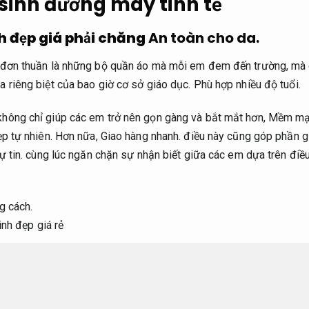
sinh đường may tinh tế
h đẹp giá phải chăng
An toàn cho da.
 đơn thuần là những bộ quần áo mà mỗi em đem đến trường, mà c
a riêng biệt của bao giờ cơ sở giáo dục.
Phù hợp nhiều độ tuổi.
hông chỉ giúp các em trở nên gọn gàng và bắt mắt hơn,
Mềm mại
p tự nhiên.
Hơn nữa,
Giao hàng nhanh.
điều này cũng góp phần gi
 tin.
cùng lúc ngăn chặn sự nhận biết giữa các em dựa trên điều 
g cách.
n cho học sinh
An toàn cho da.