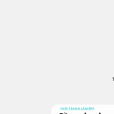
Bỏ
qua
nội
dung
THỜI TRANG LÀM ĐẸP