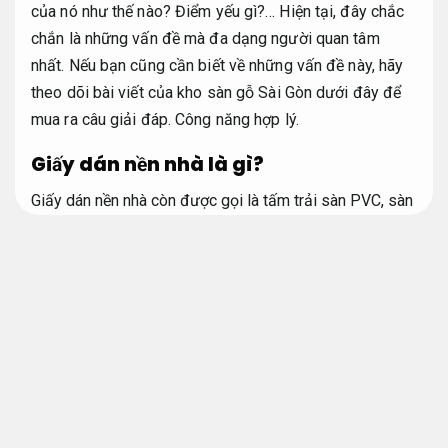
của nó như thế nào? Điểm yếu gì?… Hiện tại, đây chắc
chắn là những vấn đề mà đa dạng người quan tâm
nhất. Nếu bạn cũng cần biết về những vấn đề này, hãy
theo dõi bài viết của kho sàn gỗ Sài Gòn dưới đây để
mua ra câu giải đáp.
Công năng hợp lý.
Giấy dán nền nhà là gì?
Giấy dán nền nhà còn được gọi là tấm trải sàn PVC, sàn
nhựa cuộn dán và sticky label dán nền. Hiện nay, mẫu
làm từ này được dùng đa dạng trong các công trình nội
thất. Loại làm từ này là bản nâng cấp của giấy nhựa
được làm từ chất liệu PVC dày với độ dày từ 1,5 đến 3
milimét.
Trong những trường hợp sàn nhà đã cũ và xuống cấp