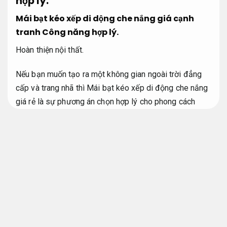
hợp lý.
Mái bạt kéo xếp di dộng che nắng giá cạnh
tranh
Công năng hợp lý.
Hoàn thiện nội thất.
Nếu bạn muốn tạo ra một không gian ngoài trời đẳng
cấp và trang nhã thì Mái bạt kéo xếp di động che nắng
giá rẻ là sự phương án chọn hợp lý cho phong cách
sống hiện đại và tiện nghi tối đa. Mái bạt kéo xếp di
động che nắng giá rẻ được chúng tôi phát triển với tâm
huyết và niềm đam mê nhằm đáp ứng đầy đủ cả sự
tiện nghi và tính thẩm mỹ. Nó không chỉ là phương án
bảo vệ không gian sống và nội thất mà còn là biểu
trưng của sự đẳng cấp và sang trọng. Với khả năng
kéo xếp linh hoạt, mái bạt di động giúp che nắng hiệu
quả trong những ngày hè oi ả, đồng thời mang lại vẻ
đẹp tinh tế cho không gian sống. Chắc chắn rằng Mái