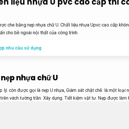
n liệu nhựa U pvc cao cấp thi c
ược che bằng nẹp nhựa chữ U. Chất liệu nhựa Upvc cao cấp khôn
ấn cho bề ngoài nội thất của công trình.
hợp nhu cầu sử dụng
 nẹp nhựa chữ U
 lý.
còn được gọi là nẹp U nhựa,
Giám sát chặt chẽ.
là một loại n
trên vách tường trần.
Xây dựng.
Tiết kiệm vật tư.
Nẹp được làm t
mòn cao và không bị giòn gãy bởi thời tiết và thời gian.