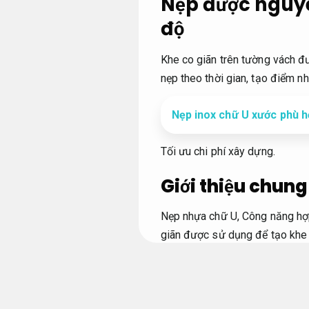
Nẹp được nguyê
độ
Khe co giãn trên tường vách đ
nẹp theo thời gian, tạo điểm nh
Nẹp inox chữ U xước phù 
Tối ưu chi phí xây dựng.
Giới thiệu chung
Nẹp nhựa chữ U,
Công năng hợp
giãn được sử dụng để tạo khe 
chuẩn thi công.
có khả năng ăn 
Nhà xưởng.
Vật liệu đạt chuẩn.