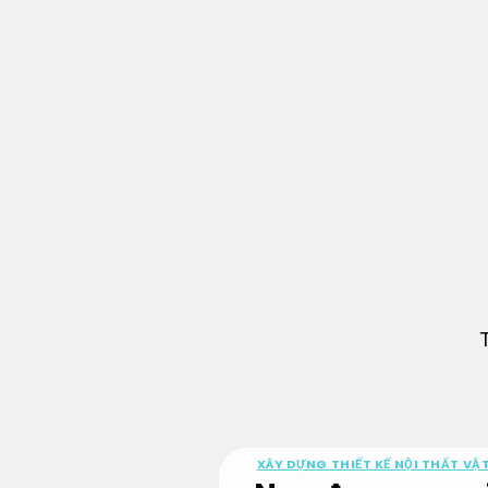
Bỏ
qua
nội
dung
XÂY DỰNG THIẾT KẾ NỘI THẤT VẬT