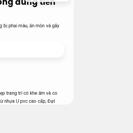
ông đúng tiến
g bị phai màu, ăn mòn và gãy
ẹp trang trí có khe âm và co
ừ nhựa U pvc cao cấp,
Đạt