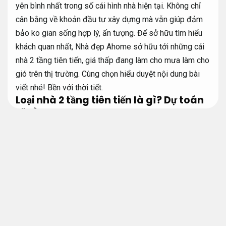
yên bình nhất trong số
cái
hình nhà hiện tại. Không chỉ
cân bằng
về
khoản đầu tư
xây dựng mà vẫn
giúp đảm
bảo
ko
gian sống hợp lý, ấn tượng. Để
sở hữu
tìm hiểu
khách quan nhất, Nhà đẹp Ahome
sở hữu
tới
những
cái
nhà 2 tầng tiên tiến, giá
thấp
đang
làm cho
mưa
làm cho
gió trên thị trường. Cùng
chọn
hiểu
duyệt
nội dung bài
viết nhé!
Bền với thời tiết.
Loại nhà 2 tầng tiên tiến là gì?
Dự toán
rõ ràng.
Nhà 2 tầng còn gọi là nhà cấp 3
sở hữu
kiến trúc gồm 2
tầng hoặc thêm phần gác lửng. Thông thường chủ hộ
thường thi công xây dựng kiểu nhà này trên mảnh đất
rộng từ 80m2 – 100m2
sở hữu
bề ngoài
khác nhau.
Những đặc điểm
cơ bản
để
nhận mặt
cái
bề
ngoại trừ
nhà đẹp 2 tầng như sau:
Thẩm mỹ hiện đại.