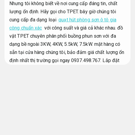
Nhưng tôi không biết về nơi cung cấp đáng tin, chất
lượng ổn định. Hãy gọi cho TPET. bây giờ chúng tôi
cung cấp đa dạng loại
quạt hút phòng sơn ô tô gia
công chuẩn xác
với công suất và giá cả khác nhau. đồ
vật TPET chuyên phân phối buồng phun sơn với đa
dạng bề ngoài 3KW, 4KW, 5.5kW, 7.5kW. mặt hàng có
sẵn tại cửa hàng chúng tôi, bảo đảm giá chất lượng ổn
định nhất thị trường gọi ngay 0937.498.767.
Lắp đặt
đúng kỹ thuật.
Quạt hút phòng sơn ô tô 4kw quạt trực
tiếp gián tiếp
Phù hợp nhiều dây
chuyền.
Quạt hút phòng sơn ô tô
An toàn vận hành.