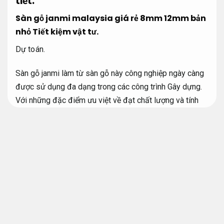
tiết.
Sàn gỗ janmi malaysia giá rẻ 8mm 12mm bản
nhỏ
Tiết kiệm vật tư.
Dự toán.
Sàn gỗ janmi làm từ sàn gỗ này công nghiệp ngày càng
được sử dụng đa dạng trong các công trình Gây dựng.
Với những đặc điểm ưu việt về đạt chất lượng và tính
thẩm mỹ cao, sàn gỗ janmi công nghiệp là sự chọn lọc
bậc nhất, thay thế cho đa dạng loại gạch lát truyền
thống.
Sàn gỗ janmi tối ưu không gian
malaysia chi phí
hợp lý 8mm 12mm bản nhỏ.
Sàn gỗ Janmi là gì?
Vật liệu đạt chuẩn.
Cấu
tạo thế nào?
Tường sàn.