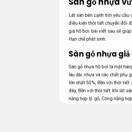
Sàn gỗ nhựa vư
Lát sàn bên cạnh trời yêu cầu 
điều kiện thời tiết chuyển đổi
giả hồ bơi. bài viết sau sẽ gi
Hạn chế phát sinh.
Sàn gỗ nhựa giả
Sàn gỗ nhựa hồ bơi là mặt hàn
lâu dài.
nhựa và các chất phụ g
lớn nhất 50%,
Bền với thời tiết.
đây,
Bền với thời tiết.
khi lát sà
năng hợp lý.
gỗ,
Công năng hợp 
Nhà thầu.
Bền với thời tiết.
Chân tường cho căn phòng