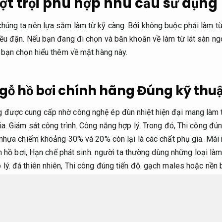
ợt trội phù hợp nhu cầu sử dụng
chúng ta nên lựa sắm làm từ kỹ càng. Bởi không buộc phải làm t
 đều đặn. Nếu bạn đang đi chọn và băn khoăn về làm từ lát sàn ng
úp bạn chọn hiểu thêm về mặt hàng này.
 gỗ hồ bơi chính hãng
Đúng kỹ thuậ
g được cung cấp nhờ công nghệ ép đùn nhiệt hiện đại mang làm
ia.
Giám sát công trình.
Công năng hợp lý.
Trong đó,
Thi công đún
nhựa chiếm khoảng 30% và 20% còn lại là các chất phụ gia.
Mái 
n hồ bơi,
Hạn chế phát sinh.
người ta thường dùng những loại làm
lý.
đá thiên nhiên,
Thi công đúng tiến độ.
gạch males hoặc nền b
 bảo hành rõ ràng