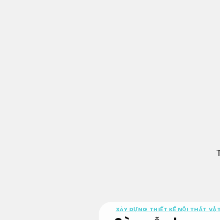
Bỏ
qua
nội
dung
XÂY DỰNG THIẾT KẾ NỘI THẤT VẬT