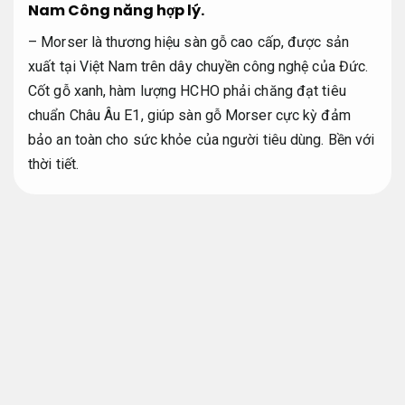
Nam
Công năng hợp lý.
– Morser là thương hiệu sàn gỗ cao cấp, được sản
xuất tại Việt Nam trên dây chuyền công nghệ của Đức.
Cốt gỗ xanh, hàm lượng HCHO phải chăng đạt tiêu
chuẩn Châu Âu E1, giúp sàn gỗ Morser cực kỳ đảm
bảo an toàn cho sức khỏe của người tiêu dùng.
Bền với
thời tiết.
– Bề mặt của ván sàn gỗ Morser có khả năng chống
bay màu và chống trầy xước.
Dễ bảo trì sau hoàn thiện.
Do được làm từ cốt gỗ HDF nên có thể chịu được áp
lực cao lên đến hơn 830kg/cm3.
Vật liệu đạt chuẩn.
Sàn gỗ Morser cực kỳ đa dạng về màu sắc và được
mô phỏng như gỗ thiên nhiên.
Mái nhà.
Bảo hành rõ
ràng.
mức chi phí cực kỳ phải chăng,
Công năng hợp lý.