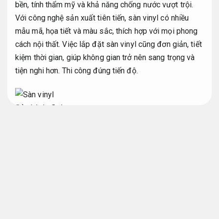
bền, tính thẩm mỹ và khả năng chống nước vượt trội.
Với công nghệ sản xuất tiên tiến, sàn vinyl có nhiều
mẫu mã, họa tiết và màu sắc, thích hợp với mọi phong
cách nội thất. Việc lắp đặt sàn vinyl cũng đơn giản, tiết
kiệm thời gian, giúp không gian trở nên sang trọng và
tiện nghi hơn.
Thi công đúng tiến độ.
Bảo hành rõ ràng.
Sàn vinyl cao cấp chống nước và bền
đẹp
Chống thấm hiệu quả.
Sàn vinyl chống nước và sàn vinyl bền đẹp
Tối
ưu chi phí xây dựng.
Bảo hành.
Sàn vinyl chống nước là phương án chọn lý tưởng cho