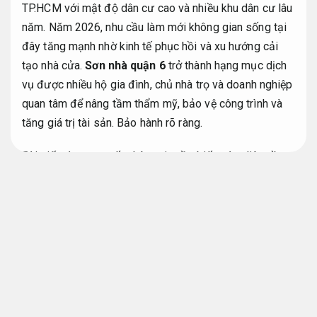
TP.HCM với mật độ dân cư cao và nhiều khu dân cư lâu
năm. Năm 2026, nhu cầu làm mới không gian sống tại
đây tăng mạnh nhờ kinh tế phục hồi và xu hướng cải
tạo nhà cửa.
Sơn nhà quận 6
trở thành hạng mục dịch
vụ được nhiều hộ gia đình, chủ nhà trọ và doanh nghiệp
quan tâm để nâng tầm thẩm mỹ, bảo vệ công trình và
tăng giá trị tài sản.
Bảo hành rõ ràng.
Bài viết này cung cấp thông tin cần biết toàn diện về
giải pháp sơn nhà tại Quận 6 năm 2026: lợi ích, quy
trình, báo giá cập nhật, xu hướng màu sắc, cách chọn
đơn vị được đánh chi phí hợp lý cùng năng lực triển
khai thực tế từ người dùng.
Hạn chế phát sinh.
Phong cách hiện đại.