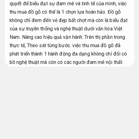
quyết để biểu đạt sự đam mê và tinh tế của mình, việc
thu mua đồ gỗ có thể là 1 chọn lựa hoàn hảo. Đồ gỗ
không chỉ đem đến vẻ đẹp bất chợt mà còn là biểu đạt
của sự truyền thống và nghệ thuật dưới văn hóa Việt
Nam.
Nâng cao hiệu quả vận hành.
Trên thị phần trong
thực tế,
Theo sát từng bước.
việc thu mua đồ gỗ đã
phát triển thành 1 hành động đa dạng không chỉ đối có
bồ nghệ thuật mà còn có các người đam mê nội thất.
Gói dịch vụ.
Cam kết đúng hẹn.
Nhà hàng ngon ở Ma Pi Leng – Nhà hàng tại
Mã Pí Lèng tối ưu nguồn lực
Thu mua đồ gỗ ở Đại Phát
nguyên liệu đồ gỗ
Tư vấn.