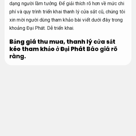
dạng người lầm tưởng. Để giải thích rõ hơn về mức chi
phí và quy trình triển khai thanh lý cửa sắt cũ, chúng tôi
xin mời người dùng tham khảo bài viết dưới đây trong
khoảng Đại Phát.
Dễ triển khai.
Bảng giá thu mua, thanh lý cửa sắt
kéo tham khảo ở Đại Phát
Báo giá rõ
ràng.
chiếc cửa cũ
Giá
Cửa sắt cuốn,
Chuyên nghiệp.
trong khoảng 1.000.000
cửa sắt kéo Đài Loan
– 10.000.000
trong khoảng 1.000.000
mua cửa kính cũ
– 2.400.000
trong khoảng 1.000.000
mua cửa gỗ cũ
– 2.000.000
trong khoảng 1.000.000
Cửa cổng sắt
– 3.000.000