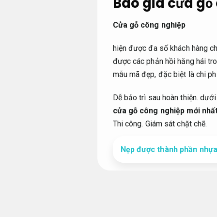
Báo giá cửa g
Cửa gỗ công nghiệp
hiện được đa số khách hàng chọ
được các phản hồi hăng hái tro
mẫu mã đẹp, đặc biệt là chi ph
Dễ bảo trì sau hoàn thiện.
dưới
cửa gỗ công nghiệp mới nhấ
Thi công.
Giám sát chặt chẽ.
Nẹp được thành phần nhựa
giới thiệu về cử
Cửa gỗ công nghiệp là chiếc 
MDF,
Đảm bảo chất lượng.
WPB