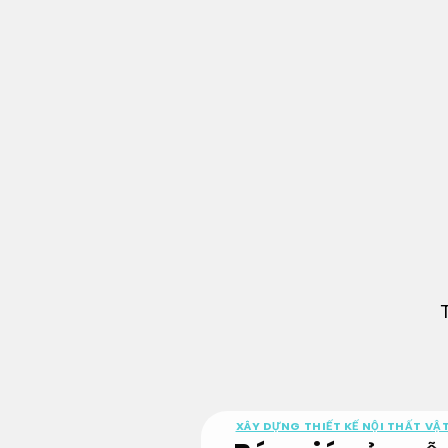
Bỏ
qua
nội
dung
XÂY DỰNG THIẾT KẾ NỘI THẤT VẬT