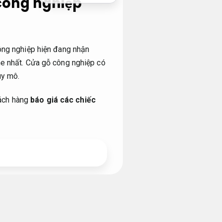
 công nghiệp
công nghiệp hiện đang nhận
he nhất. Cửa gỗ công nghiệp có
uy mô.
hách hàng
báo giá các chiếc
quả.
 như HDF,
Thẩm mỹ hiện đại.
ốt.
gỗ thông,
Thẩm mỹ hiện