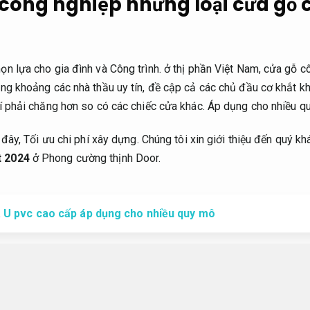
ỗ công nghiệp những loại cửa gỗ
n lựa cho gia đình và Công trình. ở thị phần Việt Nam, cửa gỗ 
ng khoảng các nhà thầu uy tín, đề cập cả các chủ đầu cơ khắt k
í phải chăng hơn so có các chiếc cửa khác.
Áp dụng cho nhiều q
 đây,
Tối ưu chi phí xây dựng.
Chúng tôi xin giới thiệu đến quý k
t 2024
ở Phong cường thịnh Door.
 U pvc cao cấp áp dụng cho nhiều quy mô
a gỗ công nghiệp
Chống thấm hiệu 
cửa gỗ mà cánh được cung cấp trong khoảng ván gỗ công nghiệp
 kết hợp có 1 nguyên liệu gỗ bất chợt như:
Móng nhà.
Chịu lực t