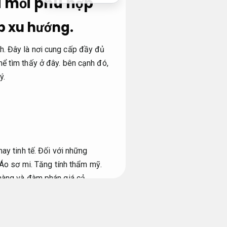
u mối phù hợp
p xu hướng.
h. Đây là nơi cung cấp đầy đủ
ể tìm thấy ở đây. bên cạnh đó,
ý.
y tinh tế.
Đối với những
Áo sơ mi.
Tăng tính thẩm mỹ.
hàng và đàm phán giá cả.
au.
Tự tin.
Giá hợp lý.
Thay vì
ưu tập.
Tăng tính thẩm mỹ.
bên