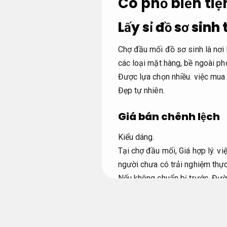
Có phổ biến ti
Lấy sỉ đồ sơ sin
Chợ đầu mối đồ sơ sinh là nơi
các loại mặt hàng, bề ngoài ph
Được lựa chọn nhiều.
việc mua 
Đẹp tự nhiên.
Giá bán chênh lệch
Kiểu dáng.
Tại chợ đầu mối,
Giá hợp lý.
việ
người chưa có trải nghiệm thự
Nếu không chuẩn bị trước,
Đườn
Mỹ phẩm.
Giá hợp lý.
Chợ đầu m
mua ngay ở sạp đầu tiên,
Đườn