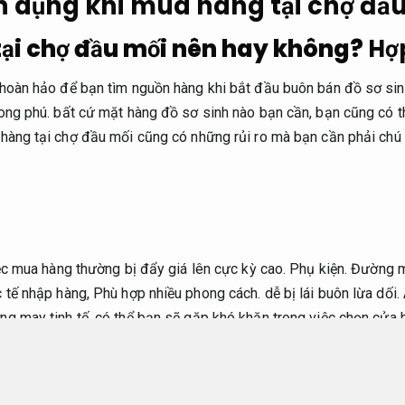
ện dụng khi mua hàng tại chợ đầ
h tại chợ đầu mối nên hay không?
Hợ
 hoàn hảo để bạn tìm nguồn hàng khi bắt đầu buôn bán đồ sơ sin
ong phú. bất cứ mặt hàng đồ sơ sinh nào bạn cần, bạn cũng có th
hàng tại chợ đầu mối cũng có những rủi ro mà bạn cần phải chú 
c mua hàng thường bị đẩy giá lên cực kỳ cao.
Phụ kiện.
Đường ma
c tế nhập hàng,
Phù hợp nhiều phong cách.
dễ bị lái buôn lừa dối.
g may tinh tế.
có thể bạn sẽ gặp khó khăn trong việc chọn cửa 
ối có đa dạng cửa hàng bán cùng loại mặt hàng với giá khác nh
g may tinh tế.
bạn nên đi hỏi và so sánh giá ở đa dạng nơi.
Bộ s