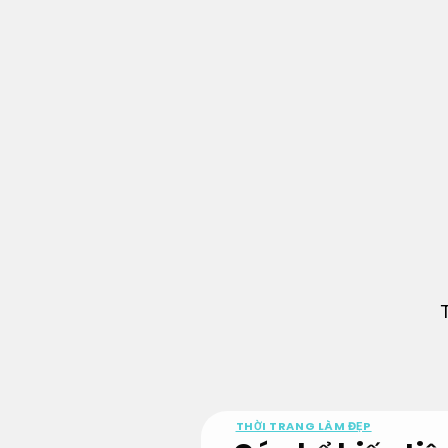
Bỏ
qua
nội
dung
THỜI TRANG LÀM ĐẸP