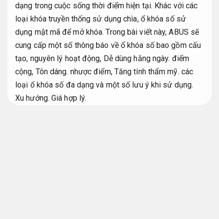
dạng trong cuộc sống thời điểm hiện tại. Khác với các
loại khóa truyền thống sử dụng chìa, ổ khóa số sử
dụng mật mã để mở khóa. Trong bài viết này, ABUS sẽ
cung cấp một số thông báo về ổ khóa số bao gồm cấu
tạo, nguyên lý hoạt động,
Dễ dùng hằng ngày.
điểm
cộng,
Tôn dáng.
nhược điểm,
Tăng tính thẩm mỹ.
các
loại ổ khóa số đa dạng và một số lưu ý khi sử dụng.
Xu hướng.
Giá hợp lý.
Giới thiệu về ổ khóa số dây
Trong những năm gần đây,
Hiệu quả chăm sóc tốt.
ổ
khóa số đã trở nên đa dạng trong đa dạng gia đình tại
Việt Nam.
Chất liệu.
Đường may tinh tế.
Đây là một loại
khóa không cần sử dụng chìa khóa như các mặt hàng
truyền thống.
Nam nữ.
Dễ dùng hằng ngày.
Thay vào đó,
Đường may tinh tế.
các bạn chỉ cần nhập đúng mật
khẩu để mở khóa.
Nổi bật.
Tăng tính thẩm mỹ.
ổ khóa